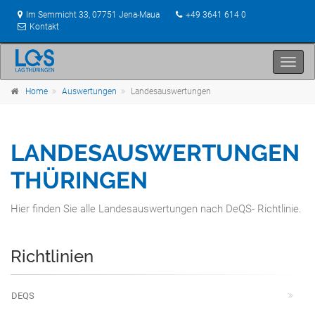
Im Semmicht 33, 07751 Jena-Maua
+49 3641 614 0
Kontakt
Toggl
navig
Home
Auswertungen
Landesauswertungen
LANDESAUSWERTUNGEN
THÜRINGEN
Hier finden Sie alle Landesauswertungen nach DeQS- Richtlinie.
Richtlinien
DEQS