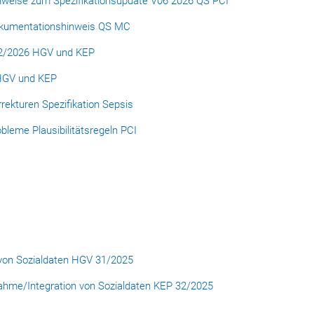
nweise zum Spezifikationsupdate V06 2026 QS PCI
okumentationshinweis QS MC
3.2/2026 HGV und KEP
 HGV und KEP
rekturen Spezifikation Sepsis
leme Plausibilitätsregeln PCI
 von Sozialdaten HGV 31/2025
ahme/Integration von Sozialdaten KEP 32/2025