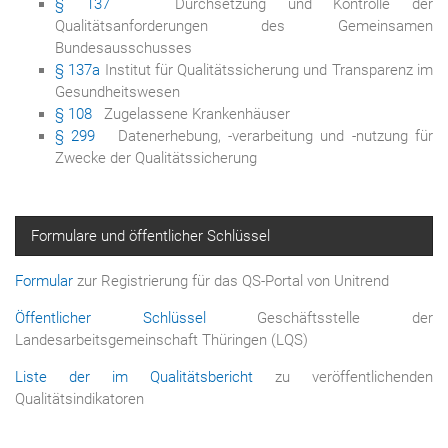
§ 137
Durchsetzung und Kontrolle der
Qualitätsanforderungen des Gemeinsamen
Bundesausschusses
§ 137a
Institut für Qualitätssicherung und Transparenz im
Gesundheitswesen
§ 108
Zugelassene Krankenhäuser
§ 299
Datenerhebung, -verarbeitung und -nutzung für
Zwecke der Qualitätssicherung
Formulare und öffentlicher Schlüssel
Formular
zur Registrierung für das QS-Portal von Unitrend
Öffentlicher Schlüssel
Geschäftsstelle der
Landesarbeitsgemeinschaft Thüringen (LQS)
Liste der im Qualitätsbericht
zu veröffentlichenden
Qualitätsindikatoren