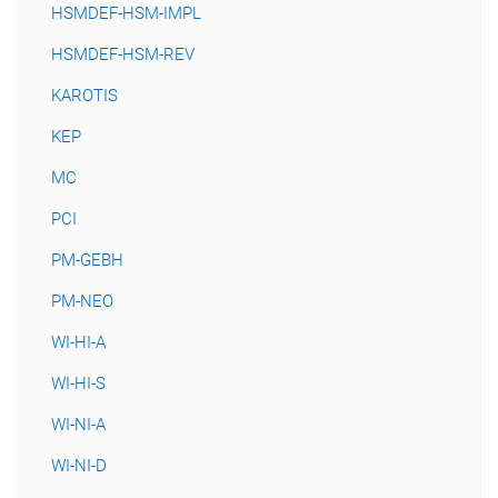
HSMDEF-HSM-IMPL
HSMDEF-HSM-REV
KAROTIS
KEP
MC
PCI
PM-GEBH
PM-NEO
WI-HI-A
WI-HI-S
WI-NI-A
WI-NI-D